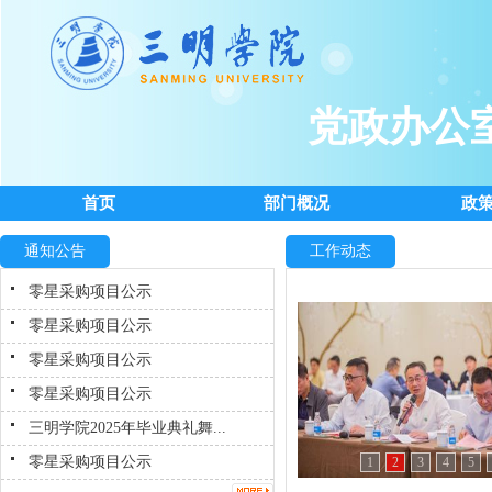
党政办公
首页
部门概况
政
通知公告
工作动态
零星采购项目公示
零星采购项目公示
零星采购项目公示
零星采购项目公示
三明学院2025年毕业典礼舞...
零星采购项目公示
1
2
3
4
5