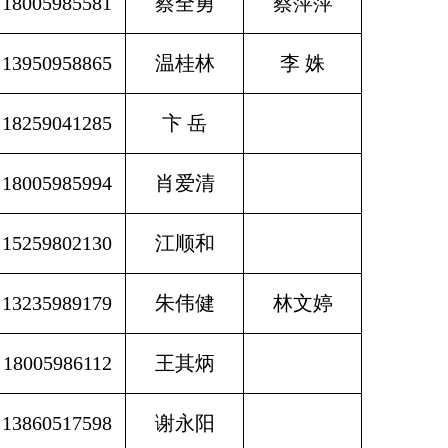
18005985581
蔡全勇
蔡萍萍
13950958865
温桂林
李 姝
18259041285
卞 岳
18005985994
肖爱清
15259802130
江顺和
13235989179
朱伟健
林文婷
18005986112
王其炳
13860517598
谢永阳