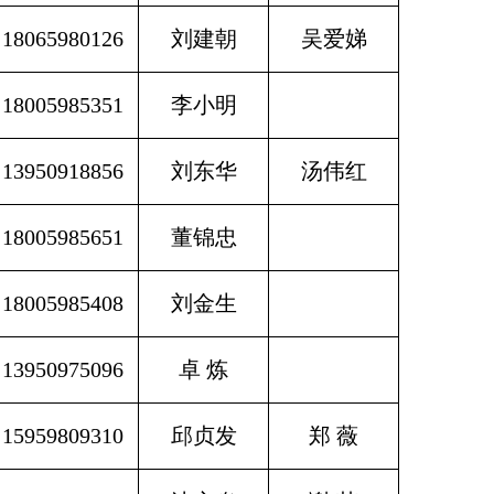
18065980126
刘建朝
吴爱娣
18005985351
李小明
13950918856
刘东华
汤伟红
18005985651
董锦忠
18005985408
刘金生
13950975096
卓 炼
15959809310
邱贞发
郑 薇