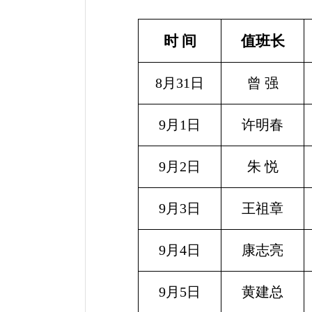
时 间
值班长
8月31日
曾 强
9月1日
许明春
9月2日
朱
悦
9月3日
王祖章
9月4日
康志亮
9月5日
黄建总