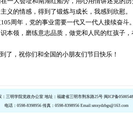
们在一大会址和南湖红船旁，用心用情讲述党的历
会主义的情感，得到了锻炼与成长，我感到欣慰。
立
105周年，党的事业需要一代又一代人接续奋斗
知识本领，磨练意志品质，做党和人民的红孩子，
要到了，祝你们和全国的小朋友们节日快乐！
权：三明学院党政办公室 地址：福建省三明市荆东路25号 闽ICP备0500548
电话：0598-8398956 传真：0598-8398956 Email:smxydzbgs@163.com